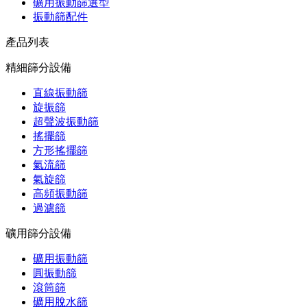
礦用振動篩選型
振動篩配件
產品列表
精細篩分設備
直線振動篩
旋振篩
超聲波振動篩
搖擺篩
方形搖擺篩
氣流篩
氣旋篩
高頻振動篩
過濾篩
礦用篩分設備
礦用振動篩
圓振動篩
滾筒篩
礦用脫水篩