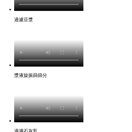
過濾豆漿
漿液旋振篩篩分
過濾石灰乳