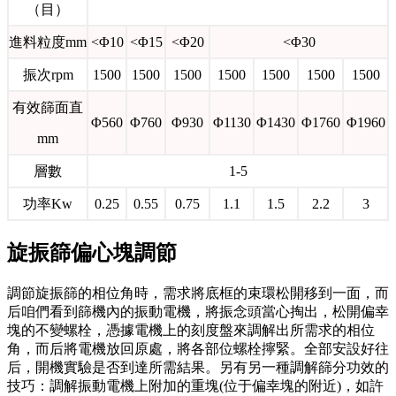
（目）
進料粒度mm
<Φ10
<Φ15
<Φ20
<Φ30
振次rpm
1500
1500
1500
1500
1500
1500
1500
有效篩面直
Φ560
Φ760
Φ930
Φ1130
Φ1430
Φ1760
Φ1960
mm
層數
1-5
功率Kw
0.25
0.55
0.75
1.1
1.5
2.2
3
旋振篩偏心塊調節
調節旋振篩的相位角時，需求將底框的束環松開移到一面，而
后咱們看到篩機內的振動電機，將振念頭當心掏出，松開偏幸
塊的不變螺栓，憑據電機上的刻度盤來調解出所需求的相位
角，而后將電機放回原處，將各部位螺栓擰緊。全部安設好往
后，開機實驗是否到達所需結果。另有另一種調解篩分功效的
技巧：調解振動電機上附加的重塊(位于偏幸塊的附近)，如許