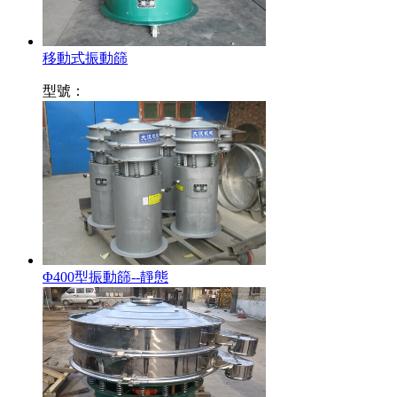
移動式振動篩
型號：
Φ400型振動篩--靜態