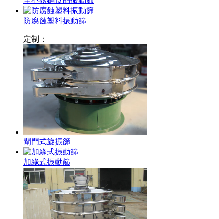
全不銹鋼食品振動篩
防腐蝕塑料振動篩
定制：
閘門式旋振篩
加緣式振動篩