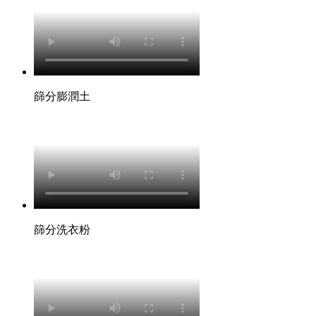
篩分膨潤土
篩分洗衣粉