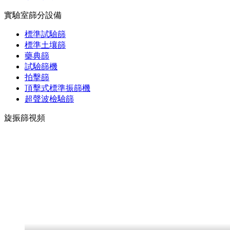
實驗室篩分設備
標準試驗篩
標準土壤篩
藥典篩
試驗篩機
拍擊篩
頂擊式標準振篩機
超聲波檢驗篩
旋振篩視頻