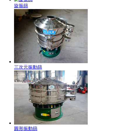
旋振篩
三次元振動篩
圓形振動篩