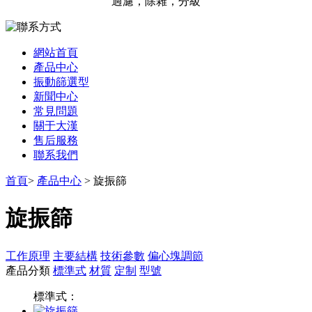
過濾，除雜，分級
網站首頁
產品中心
振動篩選型
新聞中心
常見問題
關于大漢
售后服務
聯系我們
首頁
>
產品中心
> 旋振篩
旋振篩
工作原理
主要結構
技術參數
偏心塊調節
產品分類
標準式
材質
定制
型號
標準式：