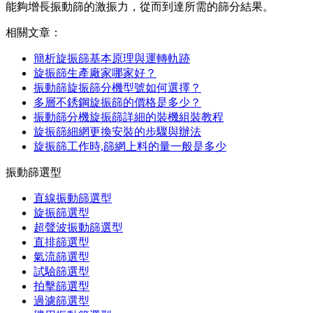
能夠增長振動篩的激振力，從而到達所需的篩分結果。
相關文章：
簡析旋振篩基本原理與運轉軌跡
旋振篩生產廠家哪家好？
振動篩旋振篩分機型號如何選擇？
多層不銹鋼旋振篩的價格是多少？
振動篩分機旋振篩詳細的裝機組裝教程
旋振篩細網更換安裝的步驟與辦法
旋振篩工作時,篩網上料的量一般是多少
振動篩選型
直線振動篩選型
旋振篩選型
超聲波振動篩選型
直排篩選型
氣流篩選型
試驗篩選型
拍擊篩選型
過濾篩選型